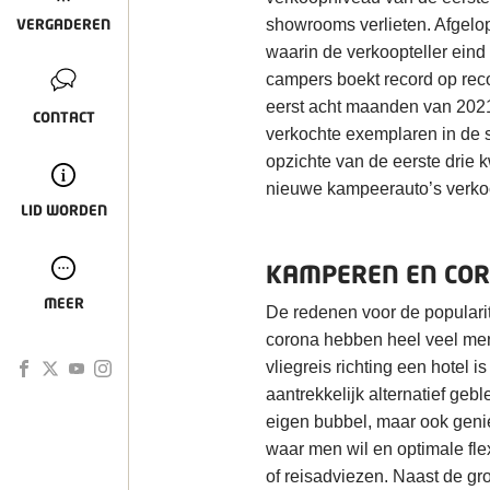
VERGADEREN
showrooms verlieten. Afgelop
waarin de verkoopteller ein
campers boekt record op recor
eerst acht maanden van 2021 
CONTACT
verkochte exemplaren in de st
opzichte van de eerste drie k
nieuwe kampeerauto’s verko
LID WORDEN
KAMPEREN EN CO
MEER
De redenen voor de popularit
corona hebben heel veel men
vliegreis richting een hotel
aantrekkelijk alternatief gebl
eigen bubbel, maar ook genie
waar men wil en optimale fle
of reisadviezen. Naast de gr