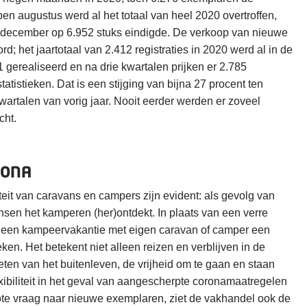
en augustus werd al het totaal van heel 2020 overtroffen,
d december op 6.952 stuks eindigde. De verkoop van nieuwe
d; het jaartotaal van 2.412 registraties in 2020 werd al in de
gerealiseerd en na drie kwartalen prijken er 2.785
atistieken. Dat is een stijging van bijna 27 procent ten
wartalen van vorig jaar. Nooit eerder werden er zoveel
cht.
RONA
eit van caravans en campers zijn evident: als gevolg van
sen het kamperen (her)ontdekt. In plaats van een verre
 is een kampeervakantie met eigen caravan of camper een
eken. Het betekent niet alleen reizen en verblijven in de
ten van het buitenleven, de vrijheid om te gaan en staan
xibiliteit in het geval van aangescherpte coronamaatregelen
ote vraag naar nieuwe exemplaren, ziet de vakhandel ook de