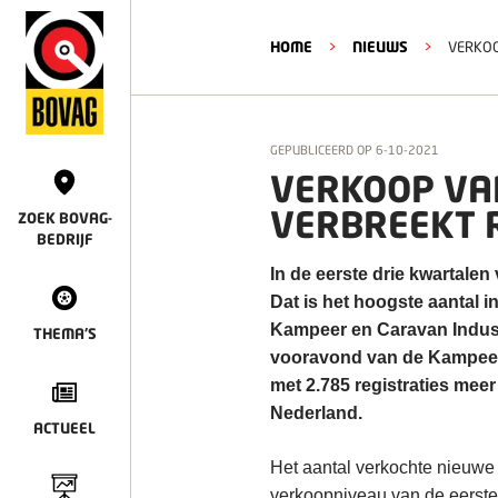
HOME
>
NIEUWS
>
VERKOO
GEPUBLICEERD OP
6-10-2021
VERKOOP VA
VERBREEKT 
ZOEK BOVAG-
BEDRIJF
In de eerste drie kwartale
Dat is het hoogste aantal in
Kampeer en Caravan Indust
THEMA'S
vooravond van de Kampeer e
met 2.785 registraties mee
Nederland.
ACTUEEL
Het aantal verkochte nieuwe 
verkoopniveau van de eerst