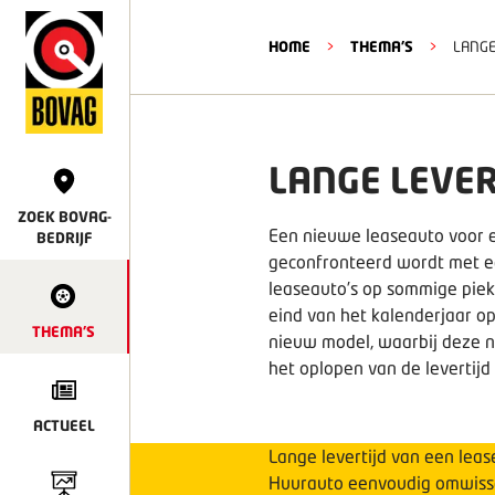
HOME
>
THEMA'S
>
LANGE
LANGE LEVER
ZOEK BOVAG-
Een nieuwe leaseauto voor ee
BEDRIJF
geconfronteerd wordt met ee
leaseauto’s op sommige piek
eind van het kalenderjaar op
THEMA'S
nieuw model, waarbij deze no
het oplopen van de levertijd 
ACTUEEL
Lange levertijd van een le
Huurauto eenvoudig omwis