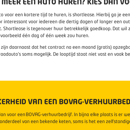
F MEER EEN AUTO HUREN? KIES DAN V
 voor een kortere tijd te huren, is shortlease. Hierbij ga je 
r interessant voor iedereen die dertig dagen of langer een au
it. Shortlease is tegenover huur betrekkelijk goedkoop. Dat wil
jvoorbeeld één dag of één week zou huren.
zijn daarnaast dat het contract na een maand (gratis) opzegbaa
rraadauto’s soms mogelijk. De looptijd staat niet vast en vaak
EKERHEID VAN EEN BOVAG-VERHUURBED
an voor een BOVAG-verhuurbedrijf. In bijna elke plaats is er we
onderdeel van een bekende keten, soms is het een zelfstandi