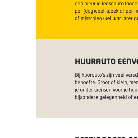
een nieuwe leaseauto langer
per (dag)deel, week of per m
of misschien wel wat later g
HUURAUTO EENV
Bij huurauto’s zijn veel vers
behoefte. Groot of klein, met
je ander wensen voor je huu
bijzondere gelegenheid of ee