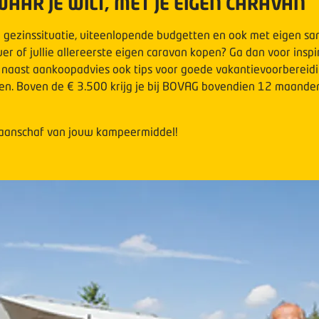
AAR JE WILT, MET JE EIGEN CARAVAN
 gezinssituatie, uiteenlopende budgetten en ook met eigen san
wer of jullie allereerste eigen caravan kopen? Ga dan voor insp
je naast aankoopadvies ook tips voor goede vakantievoorbereid
ren. Boven de € 3.500 krijg je bij BOVAG bovendien 12 maand
 aanschaf van jouw kampeermiddel!