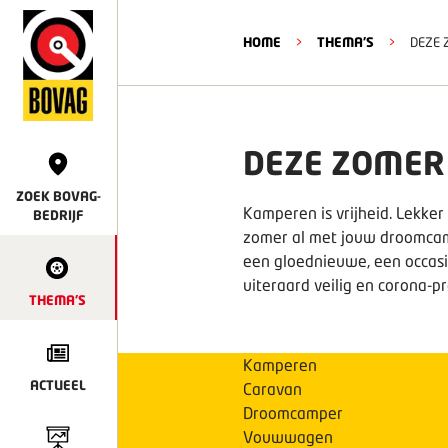
HOME
>
THEMA'S
>
DEZE 
DEZE ZOMER
ZOEK BOVAG-
Kamperen is vrijheid. Lekker
BEDRIJF
zomer al met jouw droomcam
een gloednieuwe, een occasio
uiteraard veilig en corona-p
THEMA'S
Kamperen
ACTUEEL
Caravan
Droomcamper
Vouwwagen