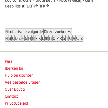
Kooiconstructie
Grote beurt
Accu (e-bike)
Lane
Keep Assist (LKA)
APK
Alfabetische volgorde
Direct zoeken
A
B
C
D
E
F
G
H
I
J
k
K
L
M
N
O
P
R
S
T
U
V
W
Z
Pers
Werken bij
Hulp bij klachten
Veelgestelde vragen
Over Bovag
Contact
Privacybeleid