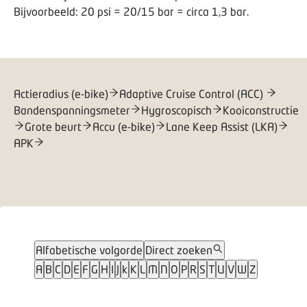
Bijvoorbeeld: 20 psi = 20/15 bar = circa 1,3 bar.
Actieradius (e-bike)
Adaptive Cruise Control (ACC)
Bandenspanningsmeter
Hygroscopisch
Kooiconstructie
Grote beurt
Accu (e-bike)
Lane Keep Assist (LKA)
APK
Alfabetische volgorde
Direct zoeken
A
B
C
D
E
F
G
H
I
J
k
K
L
M
N
O
P
R
S
T
U
V
W
Z