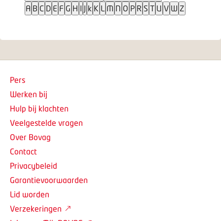
A
B
C
D
E
F
G
H
I
J
k
K
L
M
N
O
P
R
S
T
U
V
W
Z
Pers
Werken bij
Hulp bij klachten
Veelgestelde vragen
Over Bovag
Contact
Privacybeleid
Garantievoorwaarden
Lid worden
Verzekeringen