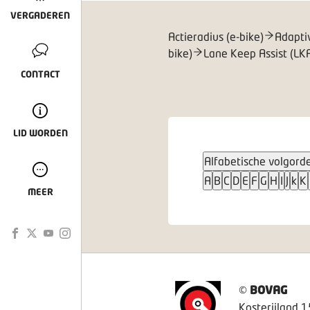
VERGADEREN
Actieradius (e-bike)
Adapti
bike)
Lane Keep Assist (LK
CONTACT
LID WORDEN
Alfabetische volgord
A
B
C
D
E
F
G
H
I
J
k
K
MEER
©
BOVAG
Kosterijland 1