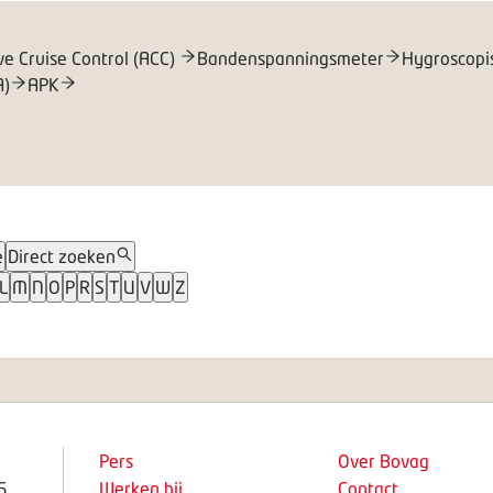
ve Cruise Control (ACC)
Bandenspanningsmeter
Hygroscopi
A)
APK
e
Direct zoeken
L
M
N
O
P
R
S
T
U
V
W
Z
Pers
Over Bovag
5
Werken bij
Contact