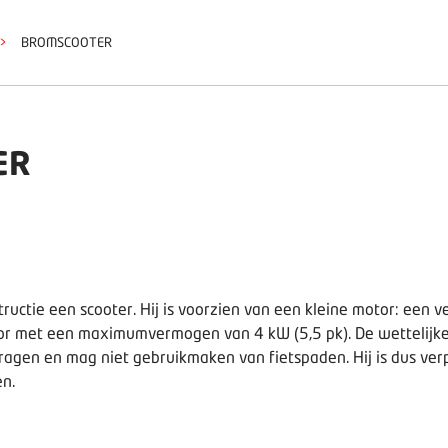
>
BROMSCOOTER
ER
tructie een scooter. Hij is voorzien van een kleine motor: e
tor met een maximumvermogen van 4 kW (5,5 pk). De wettelij
agen en mag niet gebruikmaken van fietspaden. Hij is dus verp
en.