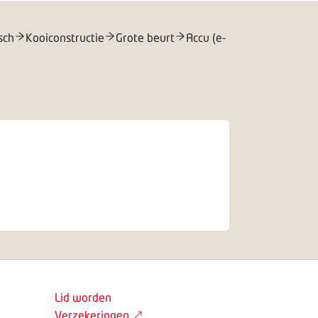
sch
Kooiconstructie
Grote beurt
Accu (e-
Lid worden
Verzekeringen