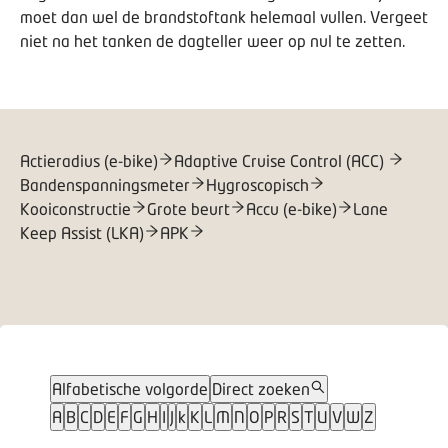
moet dan wel de brandstoftank helemaal vullen. Vergeet
niet na het tanken de dagteller weer op nul te zetten.
Actieradius (e-bike)
Adaptive Cruise Control (ACC)
Bandenspanningsmeter
Hygroscopisch
Kooiconstructie
Grote beurt
Accu (e-bike)
Lane
Keep Assist (LKA)
APK
Alfabetische volgorde
Direct zoeken
A
B
C
D
E
F
G
H
I
J
k
K
L
M
N
O
P
R
S
T
U
V
W
Z