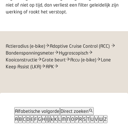
niet of niet op tijd, dan verliest een filter geleidelijk zijn
werking of raakt het verstopt.
Actieradius (e-bike)
Adaptive Cruise Control (ACC)
Bandenspanningsmeter
Hygroscopisch
Kooiconstructie
Grote beurt
Accu (e-bike)
Lane
Keep Assist (LKA)
APK
Alfabetische volgorde
Direct zoeken
A
B
C
D
E
F
G
H
I
J
k
K
L
M
N
O
P
R
S
T
U
V
W
Z