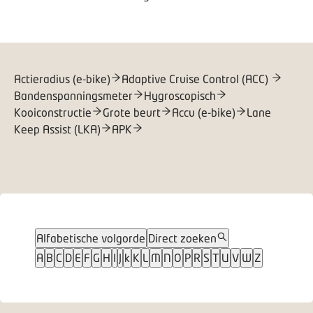
Actieradius (e-bike)
Adaptive Cruise Control (ACC)
Bandenspanningsmeter
Hygroscopisch
Kooiconstructie
Grote beurt
Accu (e-bike)
Lane
Keep Assist (LKA)
APK
Alfabetische volgorde
Direct zoeken
A
B
C
D
E
F
G
H
I
J
k
K
L
M
N
O
P
R
S
T
U
V
W
Z