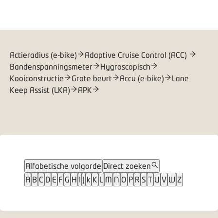
Actieradius (e-bike)
Adaptive Cruise Control (ACC)
Bandenspanningsmeter
Hygroscopisch
Kooiconstructie
Grote beurt
Accu (e-bike)
Lane
Keep Assist (LKA)
APK
Alfabetische volgorde
Direct zoeken
A
B
C
D
E
F
G
H
I
J
k
K
L
M
N
O
P
R
S
T
U
V
W
Z