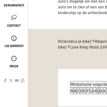
auto's mogelijk om met een s
VERGADEREN
auto om te zien of een van d
kinderzitje op de achterbank
CONTACT
Actieradius (e-bike)
Adapti
LID WORDEN
bike)
Lane Keep Assist (LK
MEER
Alfabetische volgord
A
B
C
D
E
F
G
H
I
J
k
K