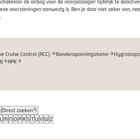
chakelaar de airbag voor de voorpassagier tijdelijk te deactive
eze voorzieningen aanwezig is. Ben je daar niet zeker van, nee
.
ve Cruise Control (ACC)
Bandenspanningsmeter
Hygroscopi
A)
APK
e
Direct zoeken
L
M
N
O
P
R
S
T
U
V
W
Z