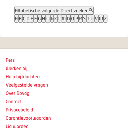
Alfabetische volgorde
Direct zoeken
A
B
C
D
E
F
G
H
I
J
k
K
L
M
N
O
P
R
S
T
U
V
W
Z
Pers
Werken bij
Hulp bij klachten
Veelgestelde vragen
Over Bovag
Contact
Privacybeleid
Garantievoorwaarden
Lid worden