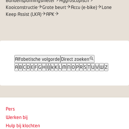
Bandenspanningsmeter
Hygroscopisch
Kooiconstructie
Grote beurt
Accu (e-bike)
Lane
Keep Assist (LKA)
APK
Alfabetische volgorde
Direct zoeken
A
B
C
D
E
F
G
H
I
J
k
K
L
M
N
O
P
R
S
T
U
V
W
Z
Pers
Werken bij
Hulp bij klachten