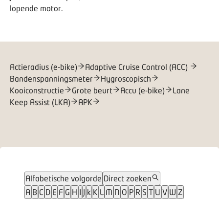
lopende motor.
Actieradius (e-bike)
Adaptive Cruise Control (ACC)
Bandenspanningsmeter
Hygroscopisch
Kooiconstructie
Grote beurt
Accu (e-bike)
Lane
Keep Assist (LKA)
APK
Alfabetische volgorde
Direct zoeken
A
B
C
D
E
F
G
H
I
J
k
K
L
M
N
O
P
R
S
T
U
V
W
Z