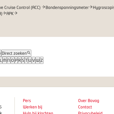
ve Cruise Control (ACC)
Bandenspanningsmeter
Hygroscopi
A)
APK
e
Direct zoeken
L
M
N
O
P
R
S
T
U
V
W
Z
Pers
Over Bovag
5
Werken bij
Contact
k
Hulp bij klachten
Privacybeleid