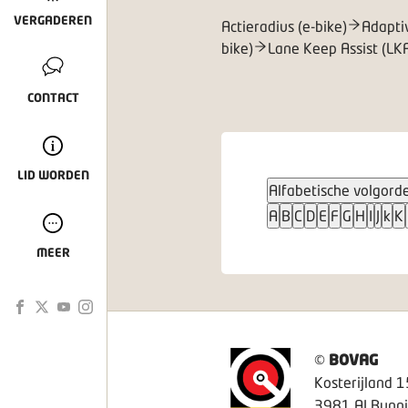
VERGADEREN
Actieradius (e-bike)
Adapti
bike)
Lane Keep Assist (LK
CONTACT
LID WORDEN
Alfabetische volgord
A
B
C
D
E
F
G
H
I
J
k
K
MEER
©
BOVAG
Kosterijland 1
3981 AJ Bunni