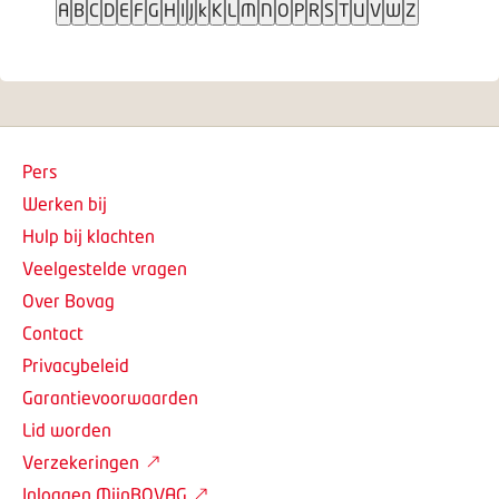
A
B
C
D
E
F
G
H
I
J
k
K
L
M
N
O
P
R
S
T
U
V
W
Z
Pers
Werken bij
Hulp bij klachten
Veelgestelde vragen
Over Bovag
Contact
Privacybeleid
Garantievoorwaarden
Lid worden
Verzekeringen
Inloggen MijnBOVAG