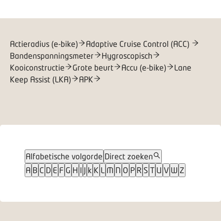
Actieradius (e-bike)
Adaptive Cruise Control (ACC)
Bandenspanningsmeter
Hygroscopisch
Kooiconstructie
Grote beurt
Accu (e-bike)
Lane
Keep Assist (LKA)
APK
Alfabetische volgorde
Direct zoeken
A
B
C
D
E
F
G
H
I
J
k
K
L
M
N
O
P
R
S
T
U
V
W
Z