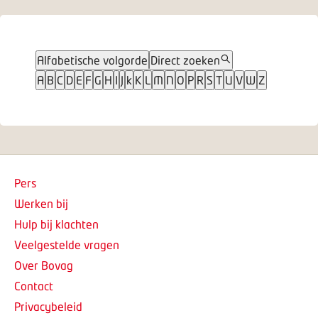
Alfabetische volgorde
Direct zoeken
A
B
C
D
E
F
G
H
I
J
k
K
L
M
N
O
P
R
S
T
U
V
W
Z
Pers
Werken bij
Hulp bij klachten
Veelgestelde vragen
Over Bovag
Contact
Privacybeleid