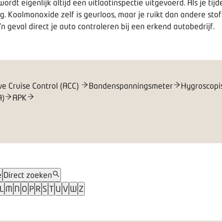
dt eigenlijk altijd een uitlaatinspectie uitgevoerd. Als je tijde
ng. Koolmonoxide zelf is geurloos, maar je ruikt dan andere sto
'n geval direct je auto controleren bij een erkend autobedrijf.
ve Cruise Control (ACC)
Bandenspanningsmeter
Hygroscopi
A)
APK
e
Direct zoeken
L
M
N
O
P
R
S
T
U
V
W
Z