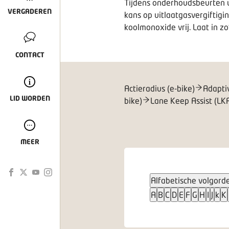
Tijdens onderhoudsbeurten wor
VERGADEREN
kans op uitlaatgasvergiftigi
koolmonoxide vrij. Laat in zo
CONTACT
Actieradius (e-bike)
Adapti
LID WORDEN
bike)
Lane Keep Assist (LK
MEER
Alfabetische volgord
A
B
C
D
E
F
G
H
I
J
k
K