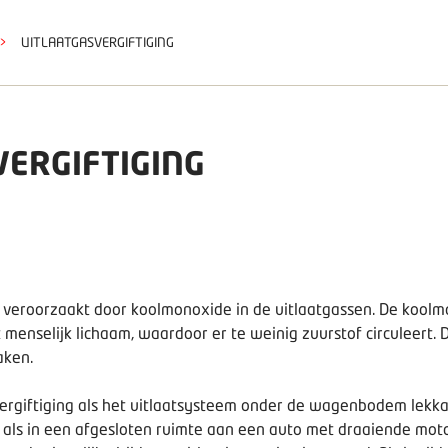
>
UITLAATGASVERGIFTIGING
ERGIFTIGING
t veroorzaakt door koolmonoxide in de uitlaatgassen. De kool
 menselijk lichaam, waardoor er te weinig zuurstof circuleert. 
aken.
vergiftiging als het uitlaatsysteem onder de wagenbodem lekka
of als in een afgesloten ruimte aan een auto met draaiende mo