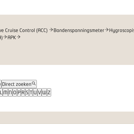
ve Cruise Control (ACC)
Bandenspanningsmeter
Hygroscopi
A)
APK
e
Direct zoeken
L
M
N
O
P
R
S
T
U
V
W
Z