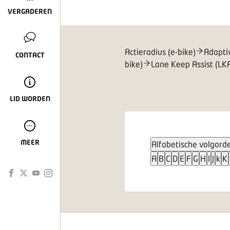
VERGADEREN
Actieradius (e-bike)
Adapti
CONTACT
bike)
Lane Keep Assist (LK
LID WORDEN
MEER
Alfabetische volgord
A
B
C
D
E
F
G
H
I
J
k
K