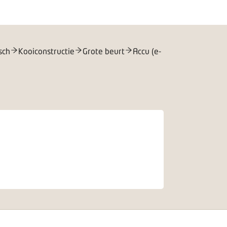
sch
Kooiconstructie
Grote beurt
Accu (e-