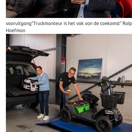
vooruitgang
“Truckmonteur is het vak van de toekomst”
Ral
Hoefman