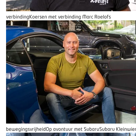
verbinding
Koersen met verbinding
Marc Roelofs
bewegingsvrijheid
Op avontuur met Subaru
Subaru Kleinwie