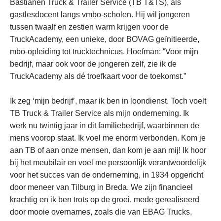
Bastianen Truck & Trailer Service (TB T&TS), als
gastlesdocent langs vmbo-scholen. Hij wil jongeren
tussen twaalf en zestien warm krijgen voor de
TruckAcademy, een unieke, door BOVAG geïnitieerde,
mbo-opleiding tot trucktechnicus. Hoefman: “Voor mijn
bedrijf, maar ook voor de jongeren zelf, zie ik de
TruckAcademy als dé troefkaart voor de toekomst.”
Ik zeg ‘mijn bedrijf’, maar ik ben in loondienst. Toch voelt
TB Truck & Trailer Service als mijn onderneming. Ik
werk nu twintig jaar in dit familiebedrijf, waarbinnen de
mens voorop staat. Ik voel me enorm verbonden. Kom je
aan TB of aan onze mensen, dan kom je aan mij! Ik hoor
bij het meubilair en voel me persoonlijk verantwoordelijk
voor het succes van de onderneming, in 1934 opgericht
door meneer van Tilburg in Breda. We zijn financieel
krachtig en ik ben trots op de groei, mede gerealiseerd
door mooie overnames, zoals die van EBAG Trucks,