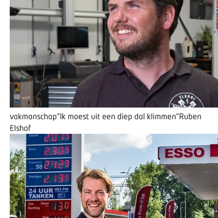
vakmanschap
"Ik moest uit een diep dal klimmen"
Ruben
Elshof