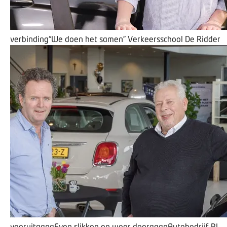
verbinding
“We doen het samen”
Verkeersschool De Ridder
vooruitgang
Even slikken en weer doorgaan
Autobedrijf P.J.