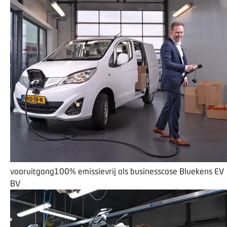
vooruitgang
100% emissievrij als businesscase
Bluekens EV
BV