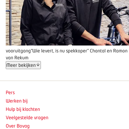
vooruitgang
“Wie levert, is nu spekkoper”
Chantal en Ramon
van Rekum
Meer bekijken
Pers
Werken bij
Hulp bij klachten
Veelgestelde vragen
Over Bovag