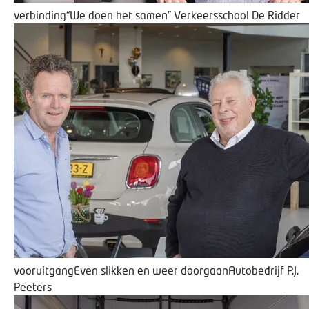
verbinding
“We doen het samen”
Verkeersschool De Ridder
vooruitgang
Even slikken en weer doorgaan
Autobedrijf P.J.
Peeters