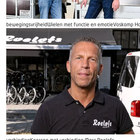
bewegingsvrijheid
Wielen met functie en emotie
Voskamp Ha
verbinding
Koersen met verbinding
Marc Roelofs