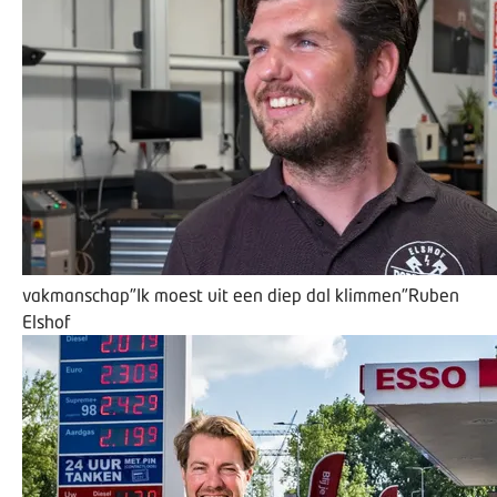
vakmanschap
"Ik moest uit een diep dal klimmen"
Ruben
Elshof