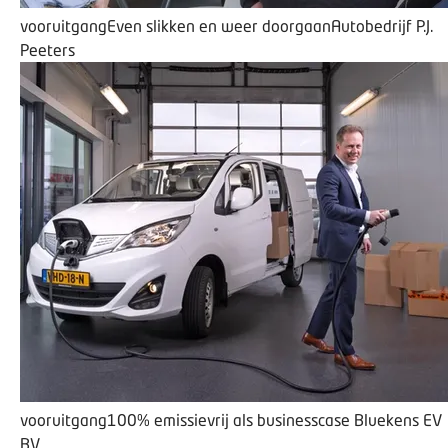
vooruitgang
Even slikken en weer doorgaan
Autobedrijf P.J.
Peeters
vooruitgang
100% emissievrij als businesscase
Bluekens EV
BV